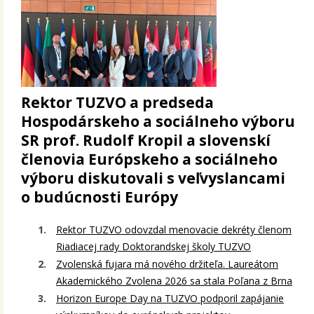
Rektor TUZVO a predseda
Hospodárskeho a sociálneho výboru
SR prof. Rudolf Kropil a slovenskí
členovia Európskeho a sociálneho
výboru diskutovali s veľvyslancami
o budúcnosti Európy
Rektor TUZVO odovzdal menovacie dekréty členom
Riadiacej rady Doktorandskej školy TUZVO
Zvolenská fujara má nového držiteľa. Laureátom
Akademického Zvolena 2026 sa stala Poľana z Brna
Horizon Europe Day na TUZVO podporil zapájanie