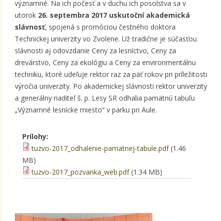
významné. Na ich počesť a v duchu ich posolstva sa v
utorok
26. septembra 2017 uskutoční akademická
slávnosť
, spojená s promóciou čestného doktora
Technickej univerzity vo Zvolene. Už tradične je súčasťou
slávnosti aj odovzdanie Ceny za lesníctvo, Ceny za
drevárstvo, Ceny za ekológiu a Ceny za environmentálnu
techniku, ktoré udeľuje rektor raz za päť rokov pri príležitosti
výročia univerzity. Po akademickej slávnosti rektor univerzity
a generálny riaditeľ š. p. Lesy SR odhalia pamätnú tabuľu
„Významné lesnícke miesto“ v parku pri Aule.
Prílohy:
tuzvo-2017_odhalenie-pamatnej-tabule.pdf
(1.46
MB)
tuzvo-2017_pozvanka_web.pdf
(1.34 MB)