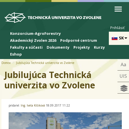
Skip to cookies
Skip to navigation
Skočiť na hlavný obsah
Prihlásiť
Konzorcium-AgroForestry
SK
Akademický Zvolen 2026
Podporné centrum
Fakulty a súčasti
Dokumenty
Projekty
Kurzy
Eshop
Domov
Jubilujúca Technická univerzita vo Zvolene
Aa
Jubilujúca Technická
UIS
univerzita vo Zvolene
pridané:
Ing. Iveta Kíšiková
18.09.2017 11:22