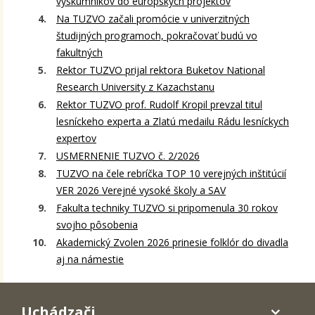
výskumníkov do európskych projektov
Na TUZVO začali promócie v univerzitných
študijných programoch, pokračovať budú vo
fakultných
Rektor TUZVO prijal rektora Buketov National
Research University z Kazachstanu
Rektor TUZVO prof. Rudolf Kropil prevzal titul
lesníckeho experta a Zlatú medailu Rádu lesníckych
expertov
USMERNENIE TUZVO č. 2/2026
TUZVO na čele rebríčka TOP 10 verejných inštitúcií
VER 2026 Verejné vysoké školy a SAV
Fakulta techniky TUZVO si pripomenula 30 rokov
svojho pôsobenia
Akademický Zvolen 2026 prinesie folklór do divadla
aj na námestie
Uchádzači