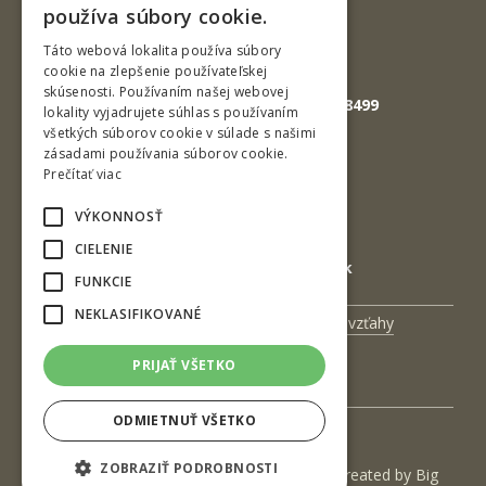
Tel.: +421-45-520 61 11
používa súbory cookie.
Fax: +421-45-533 00 27
ENGLISH
Táto webová lokalita používa súbory
cookie na zlepšenie používateľskej
E-mail: info@tuzvo.sk
skúsenosti. Používaním našej webovej
GPS súradnice: 48.572024,19.118499
lokality vyjadrujete súhlas s používaním
všetkých súborov cookie v súlade s našimi
zásadami používania súborov cookie.
IČO: 00397440
Prečítať viac
DIČ: 2020474808
VÝKONNOSŤ
IČ DPH: SK2020474808
CIELENIE
E-mail: podatelna@tuzvo.sk
FUNKCIE
NEKLASIFIKOVANÉ
Univerzitný magazín
Medzinárodné vzťahy
Veda a výskum
Zamestnanci
PRIJAŤ VŠETKO
Kontakt
ODMIETNUŤ VŠETKO
ZOBRAZIŤ PODROBNOSTI
(c) 2017 Technická univerzita vo Zvolene | Created by
Big