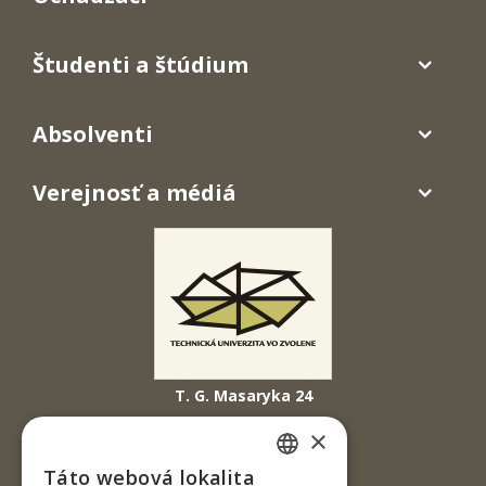
Študenti a štúdium
Absolventi
Verejnosť a médiá
T. G. Masaryka 24
960 01 Zvolen
×
Slovenská republika
Táto webová lokalita
SLOVAK