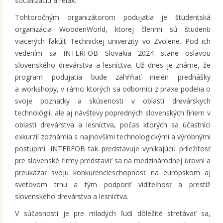
socializáciu a relax.
Tohtoročným organizátorom podujatia je študentská
organizácia WoodenWorld, ktorej členmi sú študenti
viacerých fakúlt Technickej univerzity vo Zvolene. Pod ich
vedením sa INTERFOB Slovakia 2024 stane oslavou
slovenského drevárstva a lesníctva. Už dnes je známe, že
program podujatia bude zahŕňať nielen prednášky
a workshopy, v rámci ktorých sa odborníci z praxe podelia o
svoje poznatky a skúsenosti v oblasti drevárskych
technológií, ale aj návštevy popredných slovenských firiem v
oblasti drevárstva a lesníctva, počas ktorých sa účastníci
exkurzií zoznámia s najnovšími technologickými a výrobnými
postupmi. INTERFOB tak predstavuje vynikajúcu príležitosť
pre slovenské firmy predstaviť sa na medzinárodnej úrovni a
preukázať svoju konkurencieschopnosť na európskom aj
svetovom trhu a tým podporiť viditeľnosť a prestíž
slovenského drevárstva a lesníctva.
V súčasnosti je pre mladých ľudí dôležité stretávať sa,