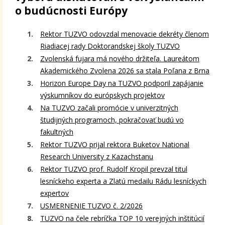
o budúcnosti Európy
Rektor TUZVO odovzdal menovacie dekréty členom
Riadiacej rady Doktorandskej školy TUZVO
Zvolenská fujara má nového držiteľa. Laureátom
Akademického Zvolena 2026 sa stala Poľana z Brna
Horizon Europe Day na TUZVO podporil zapájanie
výskumníkov do európskych projektov
Na TUZVO začali promócie v univerzitných
študijných programoch, pokračovať budú vo
fakultných
Rektor TUZVO prijal rektora Buketov National
Research University z Kazachstanu
Rektor TUZVO prof. Rudolf Kropil prevzal titul
lesníckeho experta a Zlatú medailu Rádu lesníckych
expertov
USMERNENIE TUZVO č. 2/2026
TUZVO na čele rebríčka TOP 10 verejných inštitúcií