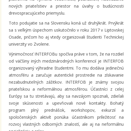
nových priateľstiev a priestor na úvahy o budúcnosti
drevospracujúceho priemyslu.
Toto podujatie sa na Slovensku koná už druhýkrát. Prvýkrát
sa s veľkým úspechom uskutočnilo v roku 2017 v Liptovskej
Osade, pričom ho aj vtedy organizovali študenti Technickej
univerzity vo Zvolene.
Výnimočnosť INTERFOBu spočíva práve v tom, že na rozdiel
od väčšiny iných medzinárodných konferencií je INTERFOB
organizovaný výhradne študentmi. To mu dodáva jedinečnú
atmosféru a zaručuje autentické prostredie na získavanie
nezabudnuteľných zážitkov. INTERFOB je známy svojou
priateľskou a neformálnou atmosférou. Účastníci z celej
Európy sa tu stretávajú, aby sa navzájom spoznali, zdieľali
svoje skúsenosti a upevňovali nové kontakty. Bohatý
program plný prednášok, workshopov, exkurzií a
spoločenských aktivít ponúka účastníkom príležitosť na
rozvoj vlastných odborných znalostí, ale aj na neformálnu