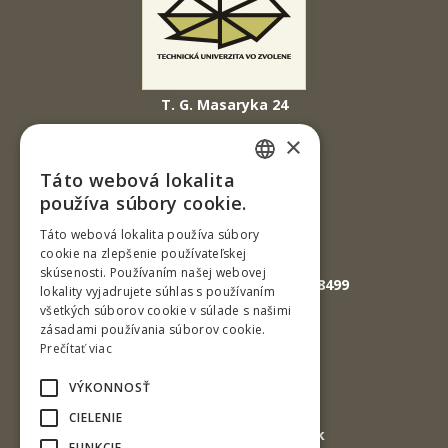
T. G. Masaryka 24
960 01 Zvolen
×
Slovenská republika
Táto webová lokalita
SLOVAK
Tel.: +421-45-520 61 11
používa súbory cookie.
Fax: +421-45-533 00 27
ENGLISH
Táto webová lokalita používa súbory
cookie na zlepšenie používateľskej
E-mail: info@tuzvo.sk
skúsenosti. Používaním našej webovej
GPS súradnice: 48.572024,19.118499
lokality vyjadrujete súhlas s používaním
všetkých súborov cookie v súlade s našimi
zásadami používania súborov cookie.
IČO: 00397440
Prečítať viac
DIČ: 2020474808
VÝKONNOSŤ
IČ DPH: SK2020474808
CIELENIE
E-mail: podatelna@tuzvo.sk
FUNKCIE