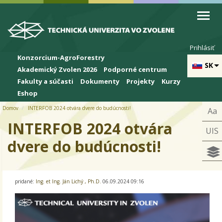
Skip to cookies
Skip to navigation
Skočiť na hlavný obsah
Prihlásiť
Konzorcium-AgroForestry
SK
Akademický Zvolen 2026
Podporné centrum
Fakulty a súčasti
Dokumenty
Projekty
Kurzy
Eshop
Domov
INTERFOB 2024 otvára dvere do budúcnosti!
Aa
INTERFOB 2024 otvára
UIS
dvere do budúcnosti!
pridané:
Ing. et Ing. Ján Lichý , Ph.D.
06.09.2024 09:16