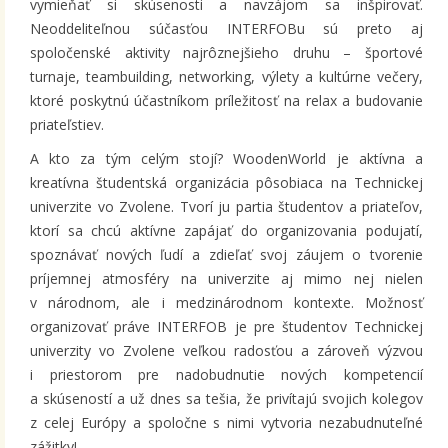
vymieňať si skúsenosti a navzájom sa inšpirovať.
Neoddeliteľnou súčasťou INTERFOBu sú preto aj
spoločenské aktivity najrôznejšieho druhu – športové
turnaje, teambuilding, networking, výlety a kultúrne večery,
ktoré poskytnú účastníkom príležitosť na relax a budovanie
priateľstiev.
A kto za tým celým stojí? WoodenWorld je aktívna a
kreatívna študentská organizácia pôsobiaca na Technickej
univerzite vo Zvolene. Tvorí ju partia študentov a priateľov,
ktorí sa chcú aktívne zapájať do organizovania podujatí,
spoznávať nových ľudí a zdieľať svoj záujem o tvorenie
príjemnej atmosféry na univerzite aj mimo nej nielen
v národnom, ale i medzinárodnom kontexte. Možnosť
organizovať práve INTERFOB je pre študentov Technickej
univerzity vo Zvolene veľkou radosťou a zároveň výzvou
i priestorom pre nadobudnutie nových kompetencií
a skúseností a už dnes sa tešia, že privítajú svojich kolegov
z celej Európy a spoločne s nimi vytvoria nezabudnuteľné
zážitky!