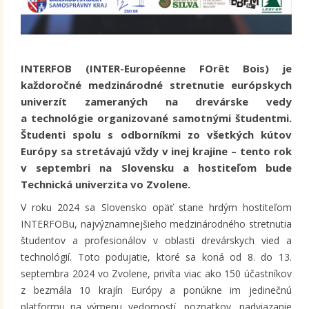
INTERFOB (INTER-Européenne FOrêt Bois) je
každoročné medzinárodné stretnutie európskych
univerzít zameraných na drevárske vedy
a technológie organizované samotnými študentmi.
Študenti spolu s odborníkmi zo všetkých kútov
Európy sa stretávajú vždy v inej krajine – tento rok
v septembri na Slovensku a hostiteľom bude
Technická univerzita vo Zvolene.
V roku 2024 sa Slovensko opäť stane hrdým hostiteľom
INTERFOBu, najvýznamnejšieho medzinárodného stretnutia
študentov a profesionálov v oblasti drevárskych vied a
technológií. Toto podujatie, ktoré sa koná od 8. do 13.
septembra 2024 vo Zvolene, privíta viac ako 150 účastníkov
z bezmála 10 krajín Európy a ponúkne im jedinečnú
platformu na výmenu vedomostí, poznatkov, nadviazanie