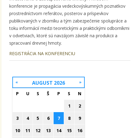
konferencie je propagácia vedeckovýskumných poznatkov
prostredníctvom referátov, posterov a príspevkov
publikovaných v zborníku a tým zabezpečenie spolupráce a
toku informácií medzi teoretickými a praktickými odborníkmi
v odvetviach, ktoré sú navzájom závislé na produkcii a
spracovaní drevnej hmoty.
REGISTRÁCIA NA KONFERENCIU
«
AUGUST 2026
»
P
U
S
Š
P
S
N
1
2
3
4
5
6
7
8
9
10
11
12
13
14
15
16