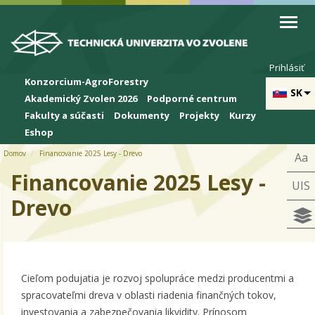
Skip to cookies
Skip to navigation
Skočiť na hlavný obsah
Prihlásiť
Konzorcium-AgroForestry
SK
Akademický Zvolen 2026
Podporné centrum
Fakulty a súčasti
Dokumenty
Projekty
Kurzy
Eshop
Domov
Financovanie 2025 Lesy - Drevo
Aa
Financovanie 2025 Lesy -
UIS
Drevo
Cieľom podujatia je rozvoj spolupráce medzi producentmi a
spracovateľmi dreva v oblasti riadenia finančných tokov,
investovania a zabezpečovania likvidity. Prínosom