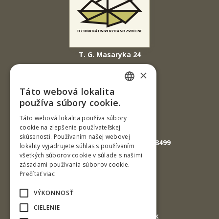
T. G. Masaryka 24
960 01 Zvolen
×
Slovenská republika
Táto webová lokalita
SLOVAK
Tel.: +421-45-520 61 11
používa súbory cookie.
Fax: +421-45-533 00 27
ENGLISH
Táto webová lokalita používa súbory
cookie na zlepšenie používateľskej
E-mail: info@tuzvo.sk
skúsenosti. Používaním našej webovej
GPS súradnice: 48.572024,19.118499
lokality vyjadrujete súhlas s používaním
všetkých súborov cookie v súlade s našimi
zásadami používania súborov cookie.
IČO: 00397440
Prečítať viac
DIČ: 2020474808
VÝKONNOSŤ
IČ DPH: SK2020474808
CIELENIE
E-mail: podatelna@tuzvo.sk