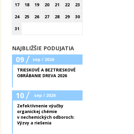
17
18
19
20
21
22
23
24
25
26
27
28
29
30
31
NAJBLIŽŠIE PODUJATIA
/
09
sep / 2026
TRIESKOVÉ A BEZTRIESKOVÉ
OBRÁBANIE DREVA 2026
/
10
sep / 2026
Zefektívnenie výučby
organickej chémie
v nechemických odboroch:
Výzvy a riešenia