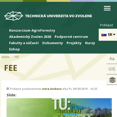
Skip to cookies
Skip to navigation
Skočiť na hlavný obsah
Prihlásiť
Konzorcium-AgroForestry
SK
Akademický Zvolen 2026
Podporné centrum
Fakulty a súčasti
Dokumenty
Projekty
Kurzy
Eshop
Domov
FEE
Aa
FEE
UIS
Pridané používateľom
iveta.kisikova
dňa Pi, 09/20/2019 - 10:25
Slide: