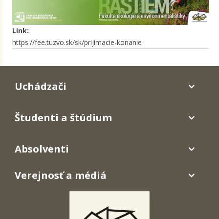
Link:
https://fee.tuzvo.sk/sk/prijimacie-konanie
Uchádzači
Študenti a štúdium
Absolventi
Verejnosť a médiá