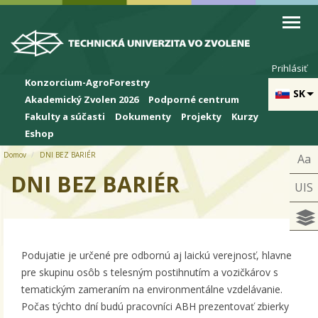
Skip to cookies
Skip to navigation
Skočiť na hlavný obsah
Prihlásiť
Konzorcium-AgroForestry
SK
Akademický Zvolen 2026
Podporné centrum
Fakulty a súčasti
Dokumenty
Projekty
Kurzy
Eshop
Domov
DNI BEZ BARIÉR
Aa
DNI BEZ BARIÉR
UIS
Podujatie je určené pre odbornú aj laickú verejnosť, hlavne
pre skupinu osôb s telesným postihnutím a vozičkárov s
tematickým zameraním na environmentálne vzdelávanie.
Počas týchto dní budú pracovníci ABH prezentovať zbierky