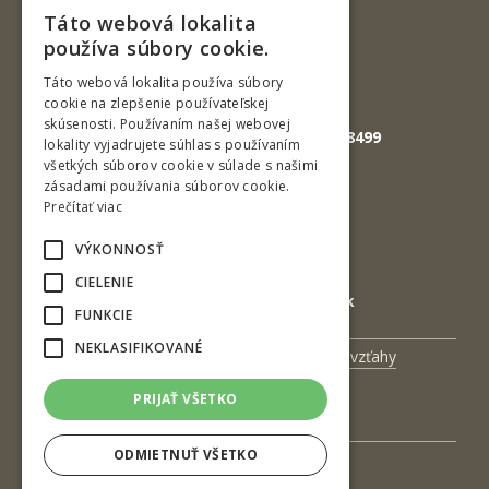
Slovenská republika
Táto webová lokalita
SLOVAK
Tel.: +421-45-520 61 11
používa súbory cookie.
Fax: +421-45-533 00 27
ENGLISH
Táto webová lokalita používa súbory
cookie na zlepšenie používateľskej
E-mail: info@tuzvo.sk
skúsenosti. Používaním našej webovej
GPS súradnice: 48.572024,19.118499
lokality vyjadrujete súhlas s používaním
všetkých súborov cookie v súlade s našimi
zásadami používania súborov cookie.
IČO: 00397440
Prečítať viac
DIČ: 2020474808
VÝKONNOSŤ
IČ DPH: SK2020474808
CIELENIE
E-mail: podatelna@tuzvo.sk
FUNKCIE
NEKLASIFIKOVANÉ
Univerzitný magazín
Medzinárodné vzťahy
Veda a výskum
Zamestnanci
PRIJAŤ VŠETKO
Kontakt
ODMIETNUŤ VŠETKO