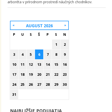
arboréta v prírodnom prostredí náučných chodníkov.
«
AUGUST 2026
»
P
U
S
Š
P
S
N
1
2
3
4
5
6
7
8
9
10
11
12
13
14
15
16
17
18
19
20
21
22
23
24
25
26
27
28
29
30
31
NAJBLIŽŠIE PODUJATIA