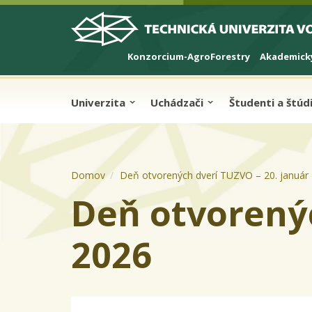
Skip to cookies
Skip to navigation
Skočiť na hlavný obsah
Konzorcium-AgroForestry
Akademický
Univerzita
Uchádzači
Študenti a štú
Domov
Deň otvorených dverí TUZVO – 20. január
Deň otvorenýc
2026