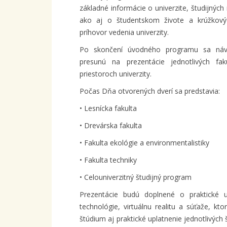
základné informácie o univerzite, študijných m
ako aj o študentskom živote a krúžkový
príhovor vedenia univerzity.
Po skončení úvodného programu sa návš
presunú na prezentácie jednotlivých fa
priestoroch univerzity.
Počas Dňa otvorených dverí sa predstavia:
• Lesnícka fakulta
• Drevárska fakulta
• Fakulta ekológie a environmentalistiky
• Fakulta techniky
• Celouniverzitný študijný program
Prezentácie budú doplnené o praktické uká
technológie, virtuálnu realitu a súťaže, k
štúdium aj praktické uplatnenie jednotlivých