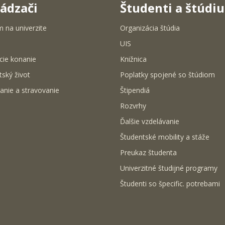
ádzači
Študenti a štúdi
m na univerzite
Organizácia štúdia
UIS
cie konanie
Knižnica
tský život
Poplatky spojené so štúdiom
anie a stravovanie
Štipendiá
Rozvrhy
Ďalšie vzdelávanie
Študentské mobility a stáže
Preukaz študenta
Univerzitné študijné programy
Študenti so špecific. potrebami