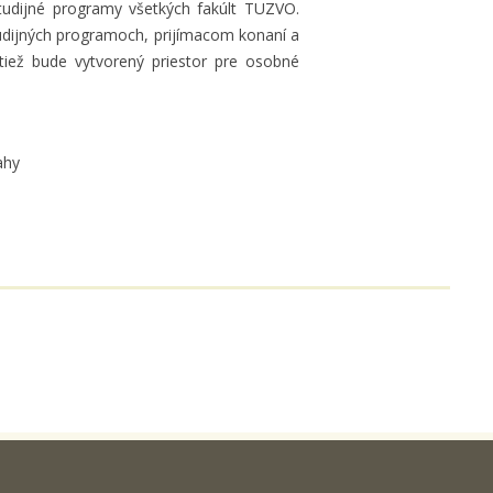
udijné programy všetkých fakúlt TUZVO.
tudijných programoch, prijímacom konaní a
tiež bude vytvorený priestor pre osobné
ahy