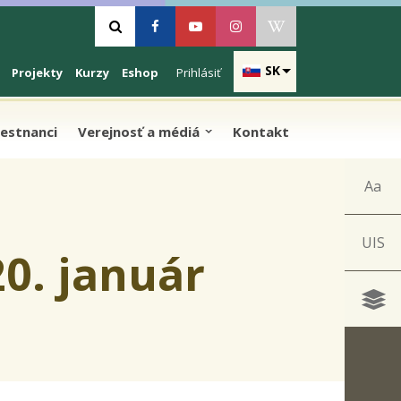
Vyhľadávanie
Facebook
Youtube
Instagram
Wikipedia
SK
Projekty
Kurzy
Eshop
Prihlásiť
estnanci
Verejnosť a médiá
Kontakt
Aa
UIS
0. január