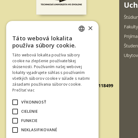
Uch
Štúdiu
×
Fakulty
T. G. Masaryka 24
Prijíma
Táto webová lokalita
960 01 Zvolen
SLOVAK
používa súbory cookie.
Študen
Slovenská republika
ENGLISH
Ubytov
Táto webová lokalita používa súbory
Tel.: +421-45-520 61 11
cookie na zlepšenie používateľskej
skúsenosti. Používaním našej webovej
Fax: +421-45-533 00 27
lokality vyjadrujete súhlas s používaním
E-mail: info@tuzvo.sk
všetkých súborov cookie v súlade s našimi
zásadami používania súborov cookie.
GPS súradnice: 48.572024,19.118499
Prečítať viac
VÝKONNOSŤ
IČO: 00397440
CIELENIE
DIČ: 2020474808
FUNKCIE
IČ DPH: SK2020474808
NEKLASIFIKOVANÉ
E-mail: podatelna@tuzvo.sk