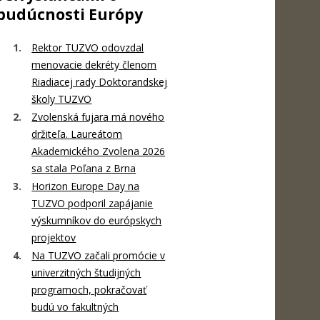
budúcnosti Európy
Rektor TUZVO odovzdal
menovacie dekréty členom
Riadiacej rady Doktorandskej
školy TUZVO
Zvolenská fujara má nového
držiteľa. Laureátom
Akademického Zvolena 2026
sa stala Poľana z Brna
Horizon Europe Day na
TUZVO podporil zapájanie
výskumníkov do európskych
projektov
Na TUZVO začali promócie v
univerzitných študijných
programoch, pokračovať
budú vo fakultných