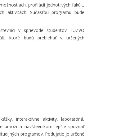
ožnostiach, profilácii jednotlivých fakúlt,
ch aktivitách. Súčasťou programu bude
tevníci v sprievode študentov TUZVO
kúlt, ktoré budú prebiehať v určených
žky, interaktívne aktivity, laboratóriá,
toré umožnia návštevníkom lepšie spoznať
 študijných programov. Podujatie je určené