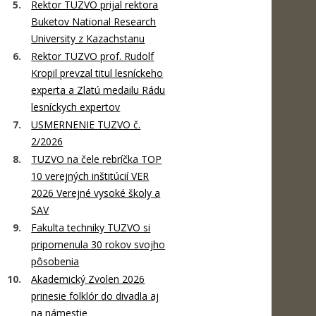
Rektor TUZVO prijal rektora
Buketov National Research
University z Kazachstanu
Rektor TUZVO prof. Rudolf
Kropil prevzal titul lesníckeho
experta a Zlatú medailu Rádu
lesníckych expertov
USMERNENIE TUZVO č.
2/2026
TUZVO na čele rebríčka TOP
10 verejných inštitúcií VER
2026 Verejné vysoké školy a
SAV
Fakulta techniky TUZVO si
pripomenula 30 rokov svojho
pôsobenia
Akademický Zvolen 2026
prinesie folklór do divadla aj
na námestie