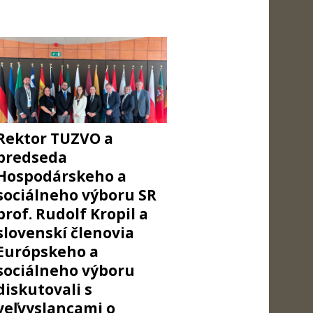
Rektor TUZVO a
predseda
Hospodárskeho a
sociálneho výboru SR
prof. Rudolf Kropil a
slovenskí členovia
Európskeho a
sociálneho výboru
diskutovali s
veľvyslancami o