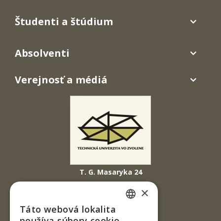
Študenti a štúdium
Absolventi
Verejnosť a médiá
T. G. Masaryka 24
960 01 Zvolen
×
Slovenská republika
Táto webová lokalita
SLOVAK
Tel.: +421-45-520 61 11
používa súbory cookie.