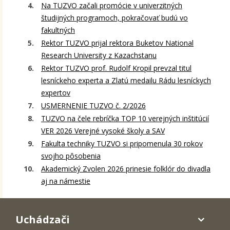
Na TUZVO začali promócie v univerzitných
študijných programoch, pokračovať budú vo
fakultných
Rektor TUZVO prijal rektora Buketov National
Research University z Kazachstanu
Rektor TUZVO prof. Rudolf Kropil prevzal titul
lesníckeho experta a Zlatú medailu Rádu lesníckych
expertov
USMERNENIE TUZVO č. 2/2026
TUZVO na čele rebríčka TOP 10 verejných inštitúcií
VER 2026 Verejné vysoké školy a SAV
Fakulta techniky TUZVO si pripomenula 30 rokov
svojho pôsobenia
Akademický Zvolen 2026 prinesie folklór do divadla
aj na námestie
Uchádzači