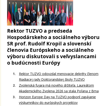
Rektor TUZVO a predseda
Hospodárskeho a sociálneho výboru
SR prof. Rudolf Kropil a slovenskí
členovia Európskeho a sociálneho
výboru diskutovali s veľvyslancami
o budúcnosti Európy
Rektor TUZVO odovzdal menovacie dekréty členom
Riadiacej rady Doktorandskej školy TUZVO
Zvolenská fujara má nového držiteľa. Laureátom
Akademického Zvolena 2026 sa stala Poľana z Brna
Horizon Europe Day na TUZVO podporil zapájanie
výskumníkov do európskych projektov