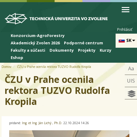
Skip to cookies
Skip to navigation
Skočiť na hlavný obsah
Prihlásiť
Konzorcium-AgroForestry
SK
Akademický Zvolen 2026
Podporné centrum
Fakulty a súčasti
Dokumenty
Projekty
Kurzy
Eshop
Domov
ČZU v Prahe ocenila rektora TUZVO Rudolfa Kropila
Aa
ČZU v Prahe ocenila
UIS
rektora TUZVO Rudolfa
Kropila
pridané:
Ing. et Ing. Ján Lichý , Ph.D.
22.10.2024 14:26