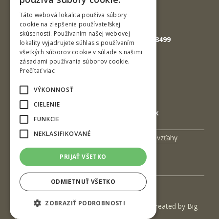
Fax: +421-45-533 00 27
ENGLISH
Táto webová lokalita používa súbory
cookie na zlepšenie používateľskej
E-mail: info@tuzvo.sk
skúsenosti. Používaním našej webovej
GPS súradnice: 48.572024,19.118499
lokality vyjadrujete súhlas s používaním
všetkých súborov cookie v súlade s našimi
zásadami používania súborov cookie.
IČO: 00397440
Prečítať viac
DIČ: 2020474808
VÝKONNOSŤ
IČ DPH: SK2020474808
CIELENIE
E-mail: podatelna@tuzvo.sk
FUNKCIE
NEKLASIFIKOVANÉ
Univerzitný magazín
Medzinárodné vzťahy
Veda a výskum
Zamestnanci
PRIJAŤ VŠETKO
Kontakt
ODMIETNUŤ VŠETKO
ZOBRAZIŤ PODROBNOSTI
(c) 2017 Technická univerzita vo Zvolene | Created by
Big
& BIGGER s.r.o.