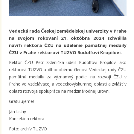
Vedecká rada Českej zemědelskej univerzity v Prahe
na svojom rokovaní 21. októbra 2024 schválila
návrh rektora ČZU na udelenie pamätnej medaily
ČZU v Prahe rektorovi TUZVO Rudolfovi Kropilovi.
Rektor ČZU Petr Sklenička udelil Rudolfovi Kropilovi ako
rektorovi TUZVO a dlhodobému členovi Vedeckej rady ČZU
pamätnú medailu za významný podiel na rozvoji ČZU v
Prahe vo vzdelávacej a vedeckovýskumnej oblasti a zvlášť v
oblasti rozvoja spolupráce na medzinárodnej úrovni.
Gratulujeme!
Ján Lichý
Kancelária rektora
Foto: archív TUZVO