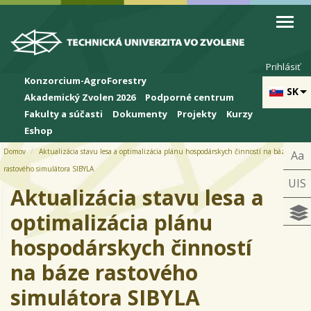
Skip to cookies
Skip to navigation
Skočiť na hlavný obsah
Prihlásiť
Konzorcium-AgroForestry
SK
Akademický Zvolen 2026
Podporné centrum
Fakulty a súčasti
Dokumenty
Projekty
Kurzy
Eshop
Domov
Aktualizácia stavu lesa a optimalizácia plánu hospodárskych činností na báze
Aa
rastového simulátora SIBYLA
UIS
Aktualizácia stavu lesa a
optimalizácia plánu
hospodárskych činností
na báze rastového
simulátora SIBYLA