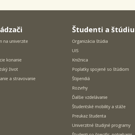
ádzači
Študenti a štúdi
m na univerzite
Organizácia štúdia
UIS
cie konanie
Knižnica
tský život
Poplatky spojené so štúdiom
anie a stravovanie
Štipendiá
Rozvrhy
Ďalšie vzdelávanie
Študentské mobility a stáže
Preukaz študenta
Univerzitné študijné programy
Študenti so špecific. potrebami