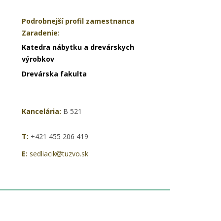
Podrobnejší profil zamestnanca
Zaradenie:
Katedra nábytku a drevárskych
výrobkov
Drevárska fakulta
Kancelária:
B 521
T:
+421 455 206 419
E:
sedliacik
tuzvo.sk