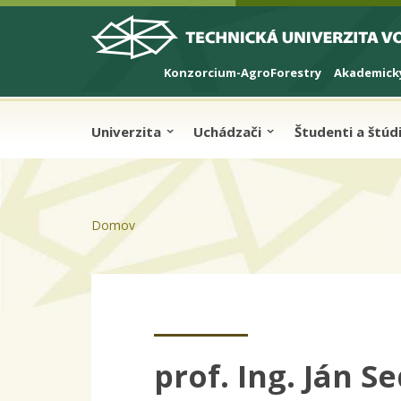
Skip to cookies
Skip to navigation
Skočiť na hlavný obsah
Konzorcium-AgroForestry
Akademický
Univerzita
Uchádzači
Študenti a štú
Domov
prof. Ing. Ján Se