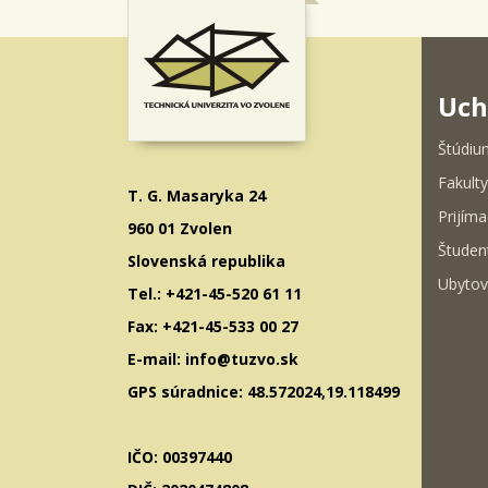
Uch
Štúdiu
Fakulty
T. G. Masaryka 24
Prijíma
960 01 Zvolen
Študen
Slovenská republika
Ubytov
Tel.: +421-45-520 61 11
Fax: +421-45-533 00 27
E-mail: info@tuzvo.sk
GPS súradnice: 48.572024,19.118499
IČO: 00397440