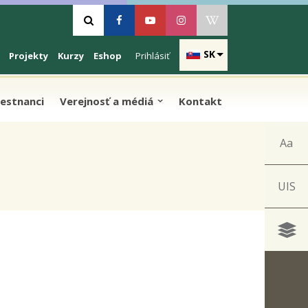
Vyhľadávanie
Facebook
Youtube
Instagram
Wikipedia
SK
Projekty
Kurzy
Eshop
Prihlásiť
estnanci
Verejnosť a médiá
Kontakt
Aa
UIS