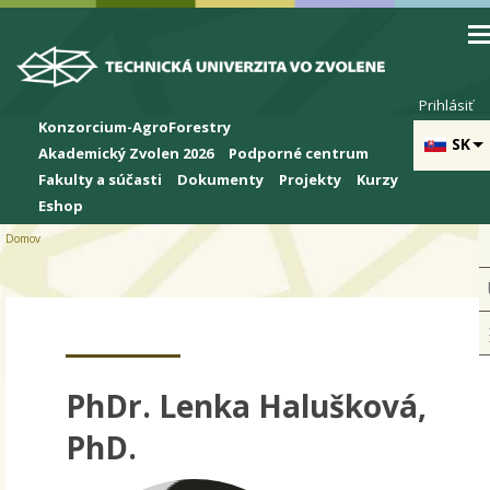
Skip to cookies
Skip to navigation
Skočiť na hlavný obsah
Prihlásiť
Konzorcium-AgroForestry
SK
Akademický Zvolen 2026
Podporné centrum
Fakulty a súčasti
Dokumenty
Projekty
Kurzy
Eshop
Domov
PhDr. Lenka Halušková,
PhD.