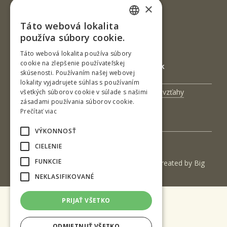
×
IČO: 00397440
Táto webová lokalita
SLOVAK
DIČ: 2020474808
používa súbory cookie.
ENGLISH
IČ DPH: SK2020474808
Táto webová lokalita používa súbory
cookie na zlepšenie používateľskej
E-mail: podatelna@tuzvo.sk
skúsenosti. Používaním našej webovej
lokality vyjadrujete súhlas s používaním
Univerzitný magazín
Medzinárodné vzťahy
všetkých súborov cookie v súlade s našimi
zásadami používania súborov cookie.
Veda a výskum
Zamestnanci
Prečítať viac
Kontakt
VÝKONNOSŤ
CIELENIE
FUNKCIE
(c) 2017 Technická univerzita vo Zvolene | Created by
Big
& BIGGER s.r.o.
NEKLASIFIKOVANÉ
PRIJAŤ VŠETKO
ODMIETNUŤ VŠETKO