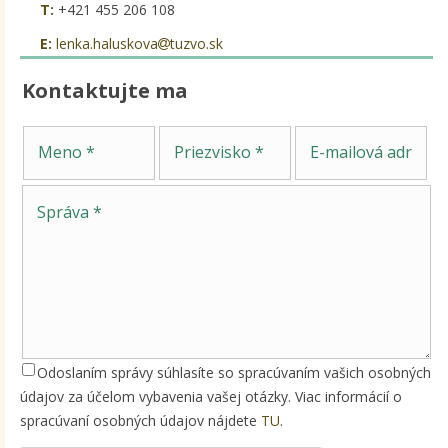
T:
+421 455 206 108
E:
lenka.haluskova
tuzvo.sk
Kontaktujte ma
Sp
Meno
Priezvisko
E-mailová adresa
Odoslaním správy súhlasíte so spracúvaním vašich osobných
údajov za účelom vybavenia vašej otázky. Viac informácií o
spracúvaní osobných údajov nájdete
TU
.