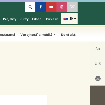
Vyhľadávanie
Facebook
Youtube
Instagram
Wikipedia
SK
Projekty
Kurzy
Eshop
Prihlásiť
estnanci
Verejnosť a médiá
Kontakt
Aa
UIS