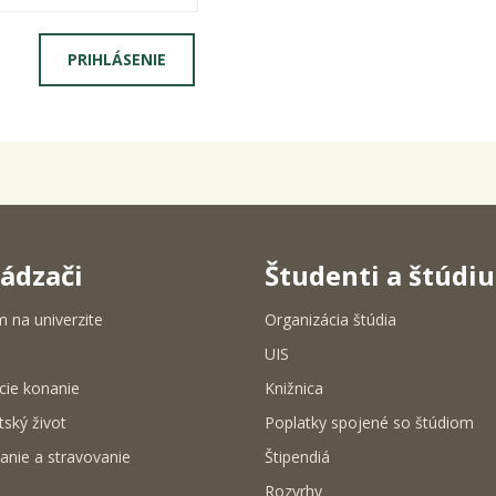
ádzači
Študenti a štúdi
m na univerzite
Organizácia štúdia
UIS
cie konanie
Knižnica
tský život
Poplatky spojené so štúdiom
anie a stravovanie
Štipendiá
Rozvrhy