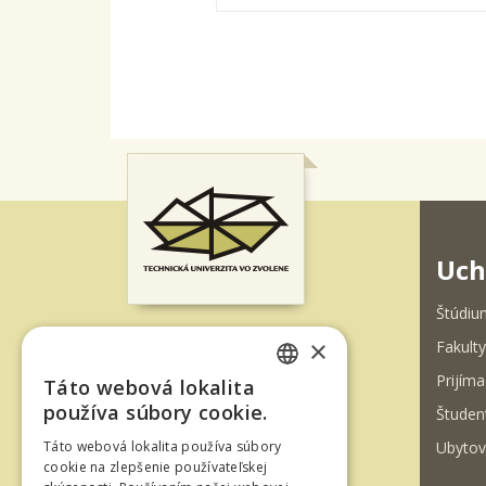
Uch
Štúdiu
×
Fakulty
T. G. Masaryka 24
Prijíma
Táto webová lokalita
960 01 Zvolen
SLOVAK
používa súbory cookie.
Študen
Slovenská republika
ENGLISH
Ubytov
Táto webová lokalita používa súbory
Tel.: +421-45-520 61 11
cookie na zlepšenie používateľskej