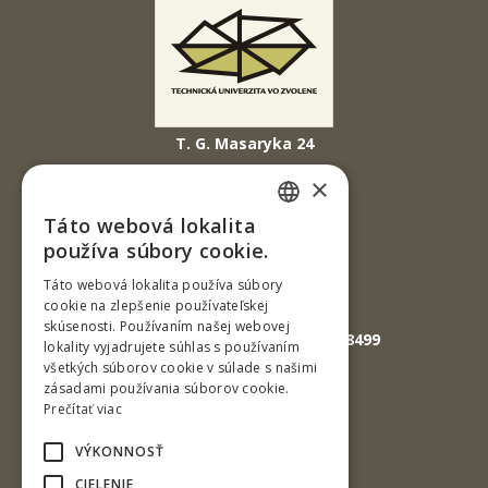
T. G. Masaryka 24
960 01 Zvolen
×
Slovenská republika
Táto webová lokalita
SLOVAK
Tel.: +421-45-520 61 11
používa súbory cookie.
Fax: +421-45-533 00 27
ENGLISH
Táto webová lokalita používa súbory
cookie na zlepšenie používateľskej
E-mail: info@tuzvo.sk
skúsenosti. Používaním našej webovej
GPS súradnice: 48.572024,19.118499
lokality vyjadrujete súhlas s používaním
všetkých súborov cookie v súlade s našimi
zásadami používania súborov cookie.
IČO: 00397440
Prečítať viac
DIČ: 2020474808
VÝKONNOSŤ
IČ DPH: SK2020474808
CIELENIE