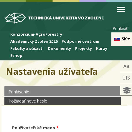
Skip to cookies
Skip to navigation
Skočiť na hlavný obsah
Prihlásiť
Konzorcium-AgroForestry
SK
Akademický Zvolen 2026
Podporné centrum
Fakulty a súčasti
Dokumenty
Projekty
Kurzy
Eshop
Aa
Nastavenia užívateľa
UIS
Prihlásenie
(aktívna karta)
Primárne karty
Požiadať nové heslo
Používateľské meno
*