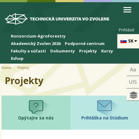
Skip to cookies
Skip to navigation
Skočiť na hlavný obsah
Prihlásiť
Konzorcium-AgroForestry
SK
Akademický Zvolen 2026
Podporné centrum
Fakulty a súčasti
Dokumenty
Projekty
Kurzy
Eshop
Domov
Projekty
Aa
Projekty
UIS
Opýtajte sa nás
Prihláška na štúdium