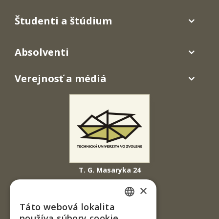
Študenti a štúdium
Absolventi
Verejnosť a médiá
T. G. Masaryka 24
960 01 Zvolen
×
Slovenská republika
Táto webová lokalita
SLOVAK
Tel.: +421-45-520 61 11
používa súbory cookie.