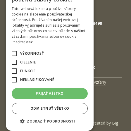
Fax: +421-45-533 00 27
ENGLISH
Táto webová lokalita používa súbory
cookie na zlepšenie používateľskej
E-mail: info@tuzvo.sk
skúsenosti. Používaním našej webovej
GPS súradnice: 48.572024,19.118499
lokality vyjadrujete súhlas s používaním
všetkých súborov cookie v súlade s našimi
zásadami používania súborov cookie.
IČO: 00397440
Prečítať viac
DIČ: 2020474808
VÝKONNOSŤ
IČ DPH: SK2020474808
CIELENIE
E-mail: podatelna@tuzvo.sk
FUNKCIE
NEKLASIFIKOVANÉ
Univerzitný magazín
Medzinárodné vzťahy
Veda a výskum
Zamestnanci
PRIJAŤ VŠETKO
Kontakt
ODMIETNUŤ VŠETKO
ZOBRAZIŤ PODROBNOSTI
(c) 2017 Technická univerzita vo Zvolene | Created by
Big
& BIGGER s.r.o.