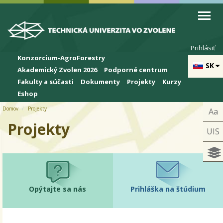
Skip to cookies
Skip to navigation
Skočiť na hlavný obsah
Prihlásiť
Konzorcium-AgroForestry
SK
Akademický Zvolen 2026
Podporné centrum
Fakulty a súčasti
Dokumenty
Projekty
Kurzy
Eshop
Domov
Projekty
Aa
Projekty
UIS
Opýtajte sa nás
Prihláška na štúdium