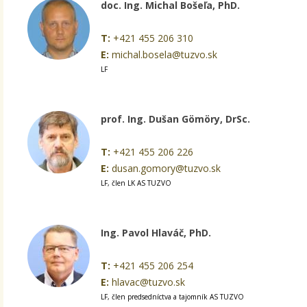
doc. Ing. Michal Bošeľa, PhD.
T:
+421 455 206 310
E:
michal.bosela@tuzvo.sk
LF
prof. Ing. Dušan Gömöry, DrSc.
T:
+421 455 206 226
E:
dusan.gomory@tuzvo.sk
LF, člen LK AS TUZVO
Ing. Pavol Hlaváč, PhD.
T:
+421 455 206 254
E:
hlavac@tuzvo.sk
LF, člen predsedníctva a tajomník AS TUZVO