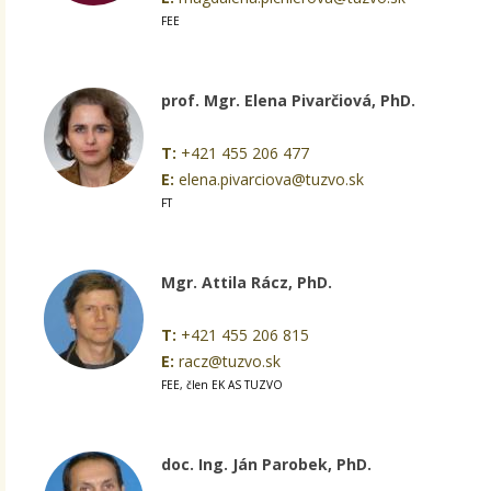
FEE
prof. Mgr. Elena Pivarčiová, PhD.
T:
+421 455 206 477
E:
elena.pivarciova@tuzvo.sk
FT
Mgr. Attila Rácz, PhD.
T:
+421 455 206 815
E:
racz@tuzvo.sk
FEE, člen EK AS TUZVO
doc. Ing. Ján Parobek, PhD.