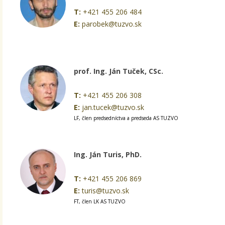
T:
+421 455 206 484
E:
parobek@tuzvo.sk
prof. Ing. Ján Tuček, CSc.
T:
+421 455 206 308
E:
jan.tucek@tuzvo.sk
LF, člen predsedníctva a predseda AS TUZVO
Ing. Ján Turis, PhD.
T:
+421 455 206 869
E:
turis@tuzvo.sk
FT, člen LK AS TUZVO