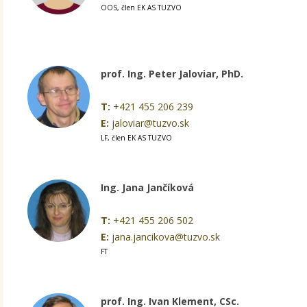
OOS, člen EK AS TUZVO
prof. Ing. Peter Jaloviar, PhD.
T:
+421 455 206 239
E:
jaloviar@tuzvo.sk
LF, člen EK AS TUZVO
Ing. Jana Jančíková
T:
+421 455 206 502
E:
jana.jancikova@tuzvo.sk
FT
prof. Ing. Ivan Klement, CSc.