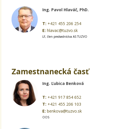
Ing. Pavol Hlaváč, PhD.
T:
+421 455 206 254
E:
hlavac@tuzvo.sk
LF, člen predsedníctva AS TUZVO
Zamestnanecká časť
Ing. Ľubica Benková
T:
+421 917 854 652
T:
+421 455 206 103
E:
benkova@tuzvo.sk
OOS