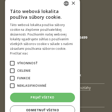
×
Slovenská republika
Táto webová lokalita
SLOVAK
Tel.: +421-45-520 61 11
používa súbory cookie.
Fax: +421-45-533 00 27
ENGLISH
Táto webová lokalita používa súbory
cookie na zlepšenie používateľskej
E-mail: info@tuzvo.sk
skúsenosti. Používaním našej webovej
GPS súradnice: 48.572024,19.118499
lokality vyjadrujete súhlas s používaním
všetkých súborov cookie v súlade s našimi
zásadami používania súborov cookie.
IČO: 00397440
Prečítať viac
DIČ: 2020474808
VÝKONNOSŤ
IČ DPH: SK2020474808
CIELENIE
E-mail: podatelna@tuzvo.sk
FUNKCIE
NEKLASIFIKOVANÉ
Univerzitný magazín
Medzinárodné vzťahy
Veda a výskum
Zamestnanci
PRIJAŤ VŠETKO
Kontakt
ODMIETNUŤ VŠETKO