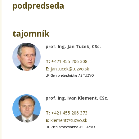
podpredseda
tajomník
prof. Ing. Ján Tuček, CSc.
T:
+421 455 206 308
E:
jan.tucek@tuzvo.sk
LF, člen predsedníctva AS TUZVO
prof. Ing. Ivan Klement, CSc.
T:
+421 455 206 373
E:
klement@tuzvo.sk
DF, člen predsedníctva AS TUZVO