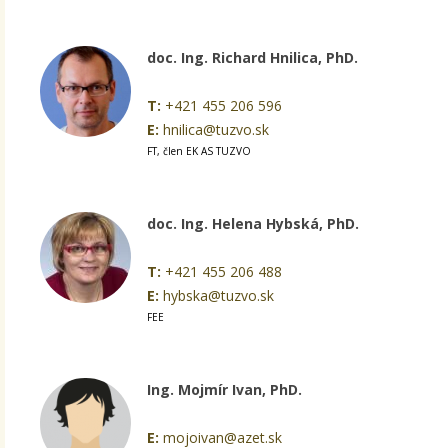
doc. Ing. Richard Hnilica, PhD.
T:
+421 455 206 596
E:
hnilica@tuzvo.sk
FT, člen EK AS TUZVO
doc. Ing. Helena Hybská, PhD.
T:
+421 455 206 488
E:
hybska@tuzvo.sk
FEE
Ing. Mojmír Ivan, PhD.
E:
mojoivan@azet.sk