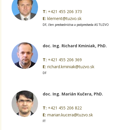
T:
+421 455 206 373
E:
klement@tuzvo.sk
DF, člen predsedníctva a podpredseda AS TUZVO
doc. Ing. Richard Kminiak, PhD.
T:
+421 455 206 369
E:
richard.kminiak@tuzvo.sk
DF
doc. Ing. Marián Kučera, PhD.
T:
+421 455 206 822
E:
marian.kucera@tuzvo.sk
FT