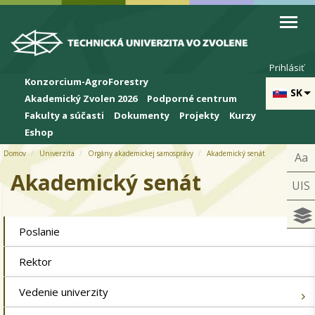
Skip to cookies
Skip to navigation
Skočiť na hlavný obsah
Prihlásiť
Konzorcium-AgroForestry
SK
Akademický Zvolen 2026
Podporné centrum
Fakulty a súčasti
Dokumenty
Projekty
Kurzy
Eshop
Domov
Univerzita
Orgány akademickej samosprávy
Akademický senát
Aa
Akademický senát
UIS
Poslanie
Rektor
Vedenie univerzity