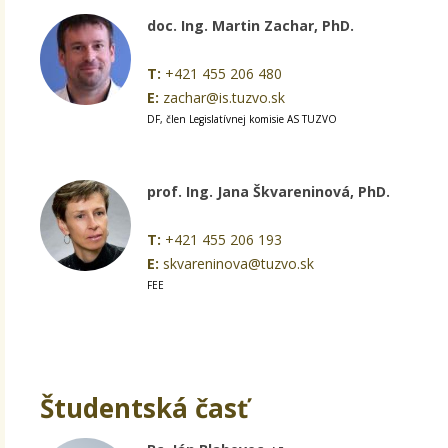
doc. Ing. Martin Zachar, PhD.
T:
+421 455 206 480
E:
zachar@is.tuzvo.sk
DF, člen Legislatívnej komisie AS TUZVO
prof. Ing. Jana Škvareninová, PhD.
T:
+421 455 206 193
E:
skvareninova@tuzvo.sk
FEE
Študentská časť