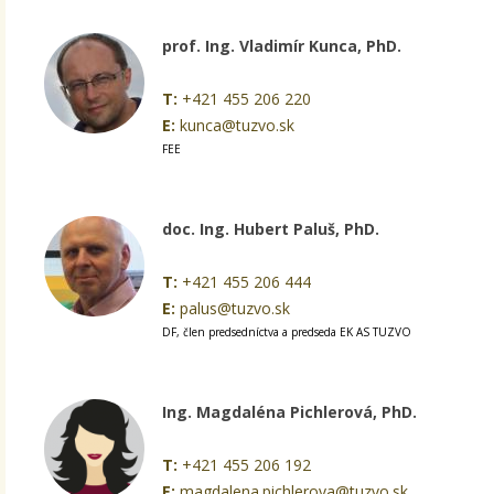
prof. Ing. Vladimír Kunca, PhD.
T:
+421 455 206 220
E:
kunca@tuzvo.sk
FEE
doc. Ing. Hubert Paluš, PhD.
T:
+421 455 206 444
E:
palus@tuzvo.sk
DF, člen predsedníctva a predseda EK AS TUZVO
Ing. Magdaléna Pichlerová, PhD.
T:
+421 455 206 192
E:
magdalena.pichlerova@tuzvo.sk