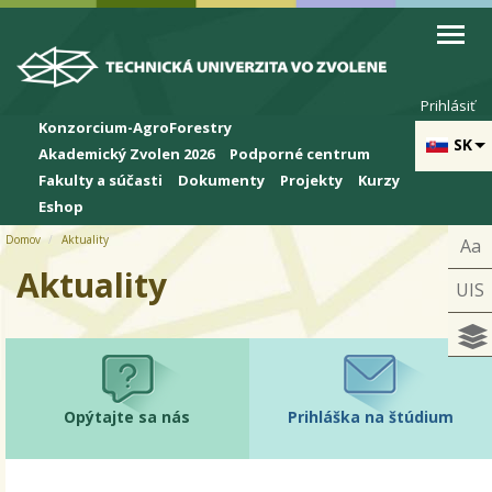
Skip to cookies
Skip to navigation
Skočiť na hlavný obsah
Prihlásiť
Konzorcium-AgroForestry
SK
Akademický Zvolen 2026
Podporné centrum
Fakulty a súčasti
Dokumenty
Projekty
Kurzy
Eshop
Domov
Aktuality
Aa
Aktuality
UIS
Opýtajte sa nás
Prihláška na štúdium