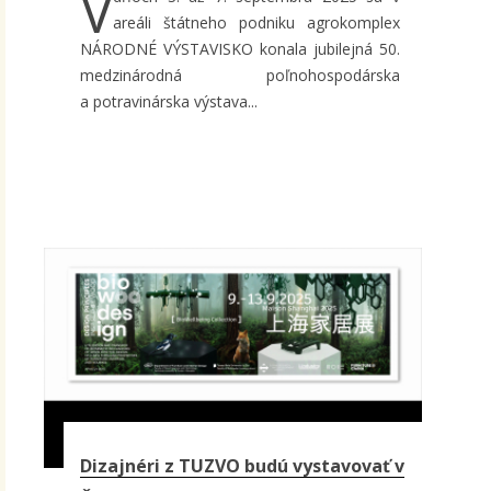
V
areáli štátneho podniku agrokomplex
NÁRODNÉ VÝSTAVISKO konala jubilejná 50.
medzinárodná poľnohospodárska
a potravinárska výstava...
Dizajnéri z TUZVO budú vystavovať v