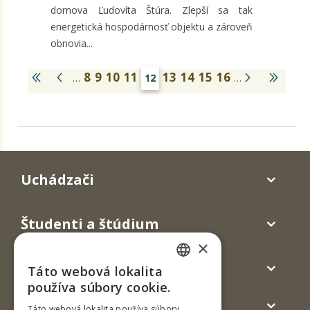
domova Ľudovíta Štúra. Zlepší sa tak
energetická hospodárnosť objektu a zároveň
obnovia...
8
9
10
11
13
14
15
16
…
12
…
Uchádzači
Študenti a štúdium
×
Absolventi
Táto webová lokalita
SLOVAK
používa súbory cookie.
Verejnosť a médiá
ENGLISH
Táto webová lokalita používa súbory