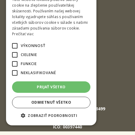
cookie na zlepšenie používateľskej
skúsenosti. Používaním našej webovej
lokality vyjadrujete súhlas s používaním
všetkých súborov cookie v súlade s našimi
zásadami používania súborov cookie.
Prečítať viac
VÝKONNOSŤ
T. G. Masaryka 24
CIELENIE
960 01 Zvolen
FUNKCIE
Slovenská republika
NEKLASIFIKOVANÉ
Tel.: +421-45-520 61 11
PRIJAŤ VŠETKO
Fax: +421-45-533 00 27
E-mail: info@tuzvo.sk
ODMIETNUŤ VŠETKO
GPS súradnice: 48.572024,19.118499
ZOBRAZIŤ PODROBNOSTI
IČO: 00397440