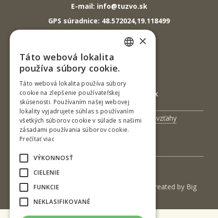
E-mail: info@tuzvo.sk
GPS súradnice: 48.572024,19.118499
×
IČO: 00397440
Táto webová lokalita
SLOVAK
DIČ: 2020474808
používa súbory cookie.
IČ DPH: SK2020474808
ENGLISH
Táto webová lokalita používa súbory
cookie na zlepšenie používateľskej
E-mail: podatelna@tuzvo.sk
skúsenosti. Používaním našej webovej
lokality vyjadrujete súhlas s používaním
Univerzitný magazín
Medzinárodné vzťahy
všetkých súborov cookie v súlade s našimi
zásadami používania súborov cookie.
Veda a výskum
Zamestnanci
Prečítať viac
Kontakt
VÝKONNOSŤ
CIELENIE
(c) 2017 Technická univerzita vo Zvolene | Created by
Big
FUNKCIE
& BIGGER s.r.o.
NEKLASIFIKOVANÉ