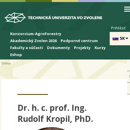
Skip to cookies
Skip to navigation
Skočiť na hlavný obsah
Prihlásiť
Konzorcium-AgroForestry
SK
Akademický Zvolen 2026
Podporné centrum
Fakulty a súčasti
Dokumenty
Projekty
Kurzy
Eshop
Domov
Dr. h. c. prof. Ing.
Rudolf Kropil, PhD.