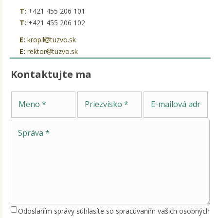
T:
+421 455 206 101
T:
+421 455 206 102
E:
kropil
tuzvo.sk
E:
rektor
tuzvo.sk
Kontaktujte ma
Sp
Meno
Priezvisko
E-mailová adresa
Odoslaním správy súhlasíte so spracúvaním vašich osobných