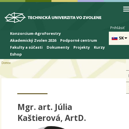
Skip to cookies
Skip to navigation
Skočiť na hlavný obsah
Prihlásiť
Konzorcium-AgroForestry
SK
Akademický Zvolen 2026
Podporné centrum
Fakulty a súčasti
Dokumenty
Projekty
Kurzy
Eshop
Domov
Mgr. art. Júlia
Kaštierová, ArtD.