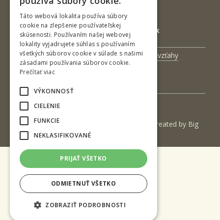
používa súbory cookie.
DIČ: 2020474808
ENGLISH
IČ DPH: SK2020474808
Táto webová lokalita používa súbory
cookie na zlepšenie používateľskej
E-mail: podatelna@tuzvo.sk
skúsenosti. Používaním našej webovej
lokality vyjadrujete súhlas s používaním
všetkých súborov cookie v súlade s našimi
Univerzitný magazín
Medzinárodné vzťahy
zásadami používania súborov cookie.
Veda a výskum
Zamestnanci
Prečítať viac
Kontakt
VÝKONNOSŤ
CIELENIE
FUNKCIE
(c) 2017 Technická univerzita vo Zvolene | Created by
Big
NEKLASIFIKOVANÉ
& BIGGER s.r.o.
PRIJAŤ VŠETKO
ODMIETNUŤ VŠETKO
ZOBRAZIŤ PODROBNOSTI