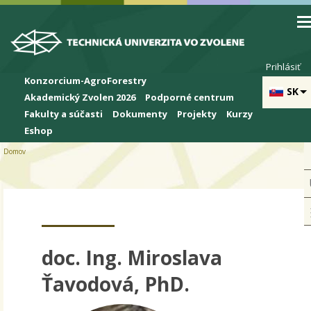
Skip to cookies
Skip to navigation
Skočiť na hlavný obsah
Prihlásiť
Konzorcium-AgroForestry
SK
Akademický Zvolen 2026
Podporné centrum
Fakulty a súčasti
Dokumenty
Projekty
Kurzy
Eshop
Domov
doc. Ing. Miroslava
Ťavodová, PhD.