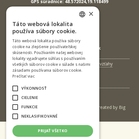
GPS súradnice: 48.572024,19.118499
×
IČO: 00397440
Táto webová lokalita
SLOVAK
DIČ: 2020474808
používa súbory cookie.
ENGLISH
IČ DPH: SK2020474808
Táto webová lokalita používa súbory
cookie na zlepšenie používateľskej
E-mail: podatelna@tuzvo.sk
skúsenosti. Používaním našej webovej
lokality vyjadrujete súhlas s používaním
Univerzitný magazín
Medzinárodné vzťahy
všetkých súborov cookie v súlade s našimi
zásadami používania súborov cookie.
Veda a výskum
Zamestnanci
Prečítať viac
Kontakt
VÝKONNOSŤ
CIELENIE
FUNKCIE
(c) 2017 Technická univerzita vo Zvolene | Created by
Big
& BIGGER s.r.o.
NEKLASIFIKOVANÉ
PRIJAŤ VŠETKO