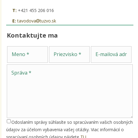
T:
+421 455 206 016
E:
tavodova
tuzvo.sk
Kontaktujte ma
Sp
Meno
Priezvisko
E-mailová adresa
Odoslaním správy súhlasíte so spracúvaním vašich osobných
údajov za účelom vybavenia vašej otázky. Viac informácií o
spracúvaní osobných údajov nájdete
TU
.