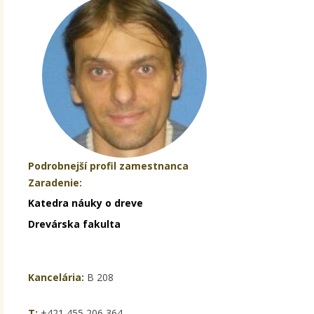
Podrobnejší profil zamestnanca
Zaradenie:
Katedra náuky o dreve
Drevárska fakulta
Kancelária:
B 208
T:
+421 455 206 364