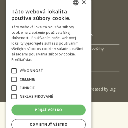
×
IČO: 00397440
Táto webová lokalita
SLOVAK
DIČ: 2020474808
používa súbory cookie.
ENGLISH
IČ DPH: SK2020474808
Táto webová lokalita používa súbory
cookie na zlepšenie používateľskej
E-mail: podatelna@tuzvo.sk
skúsenosti. Používaním našej webovej
lokality vyjadrujete súhlas s používaním
Univerzitný magazín
Medzinárodné vzťahy
všetkých súborov cookie v súlade s našimi
zásadami používania súborov cookie.
Veda a výskum
Zamestnanci
Prečítať viac
Kontakt
VÝKONNOSŤ
CIELENIE
FUNKCIE
(c) 2017 Technická univerzita vo Zvolene | Created by
Big
& BIGGER s.r.o.
NEKLASIFIKOVANÉ
PRIJAŤ VŠETKO
ODMIETNUŤ VŠETKO