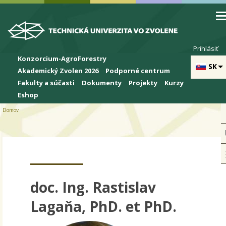
Skip to cookies
Skip to navigation
Skočiť na hlavný obsah
Prihlásiť
Konzorcium-AgroForestry
SK
Akademický Zvolen 2026
Podporné centrum
Fakulty a súčasti
Dokumenty
Projekty
Kurzy
Eshop
Domov
doc. Ing. Rastislav
Lagaňa, PhD. et PhD.