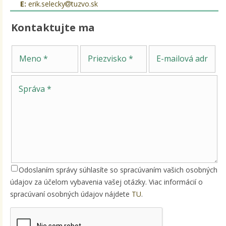
E:
erik.selecky
tuzvo.sk
Kontaktujte ma
Sp
Meno
Priezvisko
E-mailová adresa
Odoslaním správy súhlasíte so spracúvaním vašich osobných
údajov za účelom vybavenia vašej otázky. Viac informácií o
spracúvaní osobných údajov nájdete
TU
.