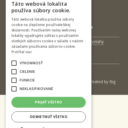
IČO: 00397440
Táto webová lokalita
SLOVAK
používa súbory cookie.
DIČ: 2020474808
ENGLISH
IČ DPH: SK2020474808
Táto webová lokalita používa súbory
cookie na zlepšenie používateľskej
E-mail: podatelna@tuzvo.sk
skúsenosti. Používaním našej webovej
lokality vyjadrujete súhlas s používaním
všetkých súborov cookie v súlade s našimi
Univerzitný magazín
Medzinárodné vzťahy
zásadami používania súborov cookie.
Veda a výskum
Zamestnanci
Prečítať viac
Kontakt
VÝKONNOSŤ
CIELENIE
FUNKCIE
(c) 2017 Technická univerzita vo Zvolene | Created by
Big
& BIGGER s.r.o.
NEKLASIFIKOVANÉ
PRIJAŤ VŠETKO
ODMIETNUŤ VŠETKO