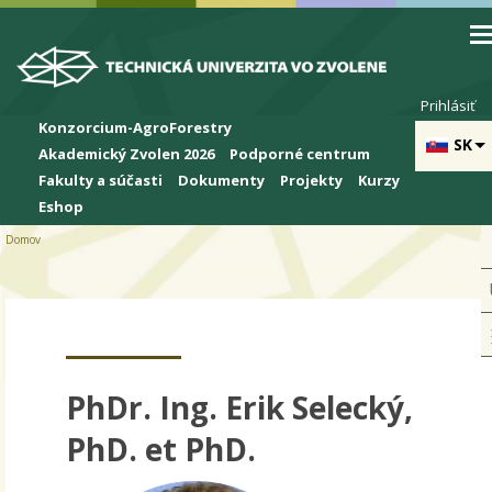
Skip to cookies
Skip to navigation
Skočiť na hlavný obsah
Prihlásiť
Konzorcium-AgroForestry
SK
Akademický Zvolen 2026
Podporné centrum
Fakulty a súčasti
Dokumenty
Projekty
Kurzy
Eshop
Domov
PhDr. Ing. Erik Selecký,
PhD. et PhD.