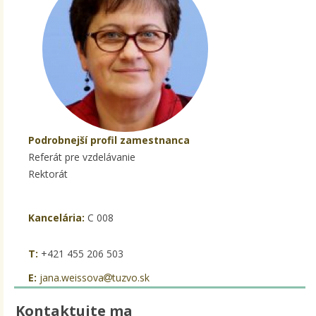
Podrobnejší profil zamestnanca
Referát pre vzdelávanie
Rektorát
Kancelária:
C 008
T:
+421 455 206 503
E:
jana.weissova
tuzvo.sk
Kontaktujte ma