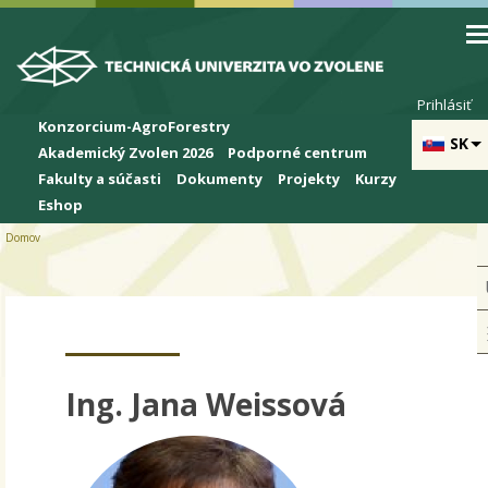
Skip to cookies
Skip to navigation
Skočiť na hlavný obsah
Prihlásiť
Konzorcium-AgroForestry
SK
Akademický Zvolen 2026
Podporné centrum
Fakulty a súčasti
Dokumenty
Projekty
Kurzy
Eshop
Domov
Ing. Jana Weissová