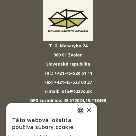
T. G. Masaryka 24
960 01 Zvolen
Slovenská republika
Tel.: +421-45-520 61 11
Fax: +421-45-533 00 27
E-mail: info@tuzvo.sk
GPS súradnice: 48.572024,19.118499
×
IČO: 00397440
Táto webová lokalita
SLOVAK
používa súbory cookie.
DIČ: 2020474808
ENGLISH