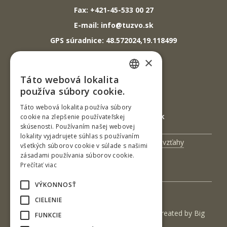
Fax: +421-45-533 00 27
E-mail: info@tuzvo.sk
GPS súradnice: 48.572024,19.118499
×
IČO: 00397440
Táto webová lokalita
SLOVAK
DIČ: 2020474808
používa súbory cookie.
IČ DPH: SK2020474808
ENGLISH
Táto webová lokalita používa súbory
E-mail: podatelna@tuzvo.sk
cookie na zlepšenie používateľskej
skúsenosti. Používaním našej webovej
lokality vyjadrujete súhlas s používaním
Univerzitný magazín
Medzinárodné vzťahy
všetkých súborov cookie v súlade s našimi
zásadami používania súborov cookie.
Veda a výskum
Zamestnanci
Prečítať viac
Kontakt
VÝKONNOSŤ
CIELENIE
(c) 2017 Technická univerzita vo Zvolene | Created by
Big
FUNKCIE
& BIGGER s.r.o.