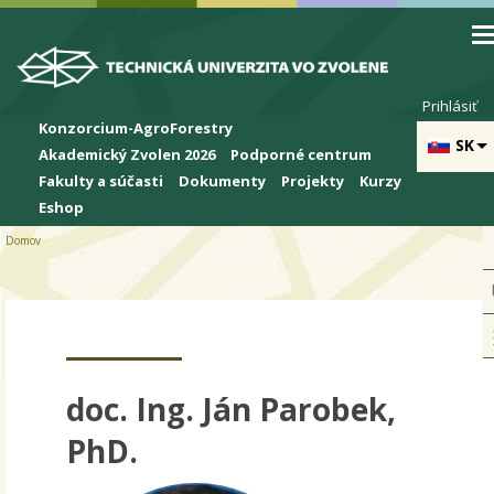
Skip to cookies
Skip to navigation
Skočiť na hlavný obsah
Prihlásiť
Konzorcium-AgroForestry
SK
Akademický Zvolen 2026
Podporné centrum
Fakulty a súčasti
Dokumenty
Projekty
Kurzy
Eshop
Domov
doc. Ing. Ján Parobek,
PhD.