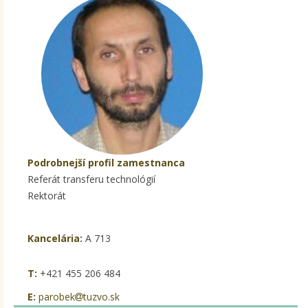
Podrobnejší profil zamestnanca
Referát transferu technológií
Rektorát
Kancelária:
A 713
T:
+421 455 206 484
E:
parobek
tuzvo.sk