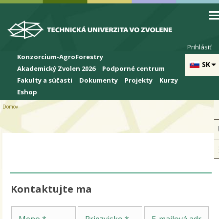
Skip to cookies
Skip to navigation
Skočiť na hlavný obsah
Prihlásiť
Konzorcium-AgroForestry
SK
Akademický Zvolen 2026
Podporné centrum
Fakulty a súčasti
Dokumenty
Projekty
Kurzy
Eshop
Domov
Kontaktujte ma
Sp
Meno
Priezvisko
E-mailová adresa