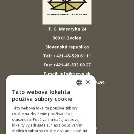
T. G. Masaryka 24
960 01 Zvolen
Slovenská republika
Tel.: +421-45-520 61 11
Fax: +421-45-533 00 27
E-mail: info@tuzvo.sk
×
GPS súradnice: 48.572024,19.118499
Táto webová lokalita
SLOVAK
používa súbory cookie.
IČO: 00397440
ENGLISH
Táto webová lokalita používa súbory
DIČ: 2020474808
cookie na zlepšenie používateľskej
IČ DPH: SK2020474808
skúsenosti. Používaním našej webovej
lokality vyjadrujete súhlas s používaním
E-mail: podatelna@tuzvo.sk
všetkých súborov cookie v súlade s našimi