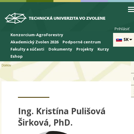
Skip to cookies
Skip to navigation
Skočiť na hlavný obsah
Prihlásiť
Konzorcium-AgroForestry
SK
Akademický Zvolen 2026
Podporné centrum
Fakulty a súčasti
Dokumenty
Projekty
Kurzy
Eshop
Domov
Ing. Kristína Pulišová
Širková, PhD.