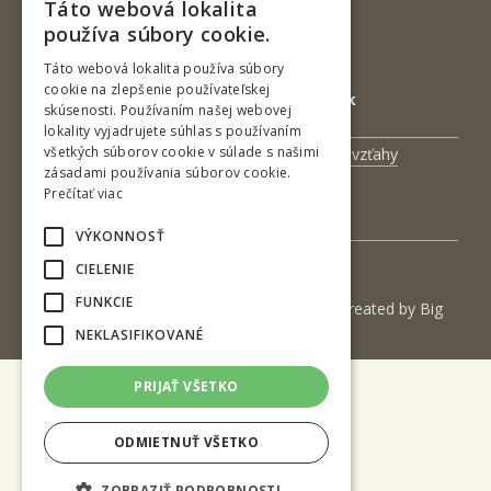
IČO: 00397440
Táto webová lokalita
SLOVAK
používa súbory cookie.
DIČ: 2020474808
ENGLISH
IČ DPH: SK2020474808
Táto webová lokalita používa súbory
cookie na zlepšenie používateľskej
E-mail: podatelna@tuzvo.sk
skúsenosti. Používaním našej webovej
lokality vyjadrujete súhlas s používaním
všetkých súborov cookie v súlade s našimi
Univerzitný magazín
Medzinárodné vzťahy
zásadami používania súborov cookie.
Veda a výskum
Zamestnanci
Prečítať viac
Kontakt
VÝKONNOSŤ
CIELENIE
FUNKCIE
(c) 2017 Technická univerzita vo Zvolene | Created by
Big
& BIGGER s.r.o.
NEKLASIFIKOVANÉ
PRIJAŤ VŠETKO
ODMIETNUŤ VŠETKO
ZOBRAZIŤ PODROBNOSTI