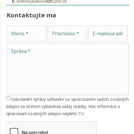
E:
kristina.pulisova
tuzvo.sk
Kontaktujte ma
Sp
Meno
Priezvisko
E-mailová adresa
Odoslaním správy súhlasíte so spracúvaním vašich osobných
údajov za účelom vybavenia vašej otázky. Viac informácií o
spracúvaní osobných údajov nájdete
TU
.