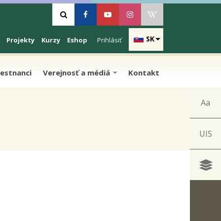
Vyhľadávanie
Facebook
Youtube
Instagram
Wikipedia
SK
Projekty
Kurzy
Eshop
Prihlásiť
estnanci
Verejnosť a médiá
Kontakt
Aa
UIS