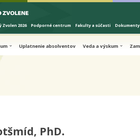
 Zvolen 2026
Podporné centrum
Fakulty a súčasti
Dokumenty
dium
Uplatnenie absolventov
Veda a výskum
Zam
otšmíd, PhD.