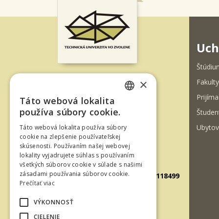
Uch
Štúdiu
×
Fakulty
T. G. Masaryka 24
Prijíma
Táto webová lokalita
960 01 Zvolen
SLOVAK
používa súbory cookie.
Študen
Slovenská republika
ENGLISH
Ubytov
Táto webová lokalita používa súbory
Tel.: +421-45-520 61 11
cookie na zlepšenie používateľskej
Fax: +421-45-533 00 27
skúsenosti. Používaním našej webovej
lokality vyjadrujete súhlas s používaním
E-mail: info@tuzvo.sk
všetkých súborov cookie v súlade s našimi
zásadami používania súborov cookie.
GPS súradnice: 48.572024,19.118499
Prečítať viac
VÝKONNOSŤ
IČO: 00397440
CIELENIE