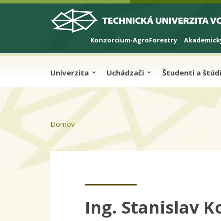
Skip to cookies
Skip to navigation
Skočiť na hlavný obsah
Konzorcium-AgroForestry
Akademický
Univerzita
Uchádzači
Študenti a štú
Domov
Ing. Stanislav K