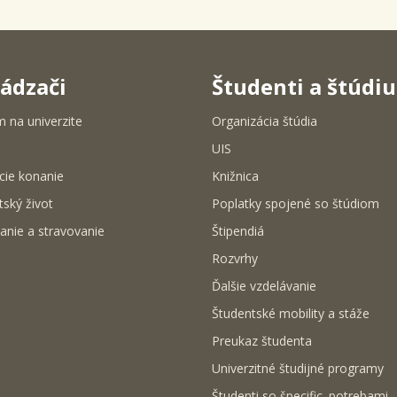
ádzači
Študenti a štúdi
m na univerzite
Organizácia štúdia
UIS
cie konanie
Knižnica
tský život
Poplatky spojené so štúdiom
anie a stravovanie
Štipendiá
Rozvrhy
Ďalšie vzdelávanie
Študentské mobility a stáže
Preukaz študenta
Univerzitné študijné programy
Študenti so špecific. potrebami