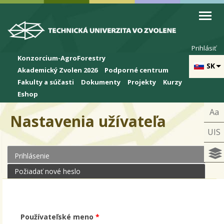
Skip to cookies
Skip to navigation
Skočiť na hlavný obsah
Prihlásiť
Konzorcium-AgroForestry
SK
Akademický Zvolen 2026
Podporné centrum
Fakulty a súčasti
Dokumenty
Projekty
Kurzy
Eshop
Aa
Nastavenia užívateľa
UIS
Prihlásenie
(aktívna karta)
Primárne karty
Požiadať nové heslo
Používateľské meno
*