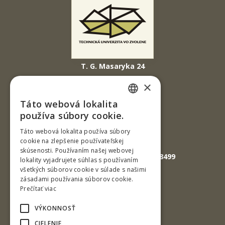
T. G. Masaryka 24
960 01 Zvolen
×
Slovenská republika
Táto webová lokalita
SLOVAK
Tel.: +421-45-520 61 11
používa súbory cookie.
Fax: +421-45-533 00 27
ENGLISH
Táto webová lokalita používa súbory
cookie na zlepšenie používateľskej
E-mail: info@tuzvo.sk
skúsenosti. Používaním našej webovej
GPS súradnice: 48.572024,19.118499
lokality vyjadrujete súhlas s používaním
všetkých súborov cookie v súlade s našimi
zásadami používania súborov cookie.
IČO: 00397440
Prečítať viac
DIČ: 2020474808
VÝKONNOSŤ
IČ DPH: SK2020474808
CIELENIE