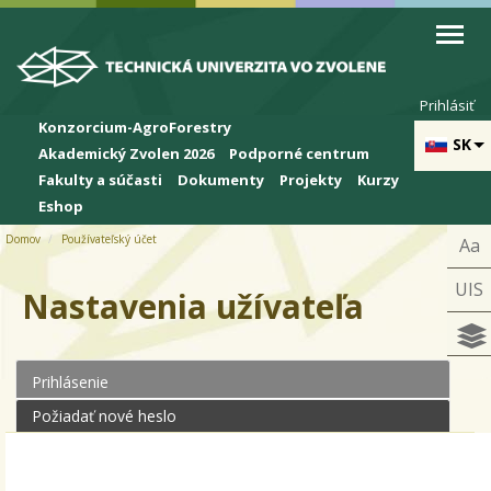
Skip to cookies
Skip to navigation
Skočiť na hlavný obsah
Prihlásiť
Konzorcium-AgroForestry
SK
Akademický Zvolen 2026
Podporné centrum
Fakulty a súčasti
Dokumenty
Projekty
Kurzy
Eshop
Domov
Používateľský účet
Aa
UIS
Nastavenia užívateľa
Prihlásenie
(aktívna karta)
Primárne karty
Požiadať nové heslo