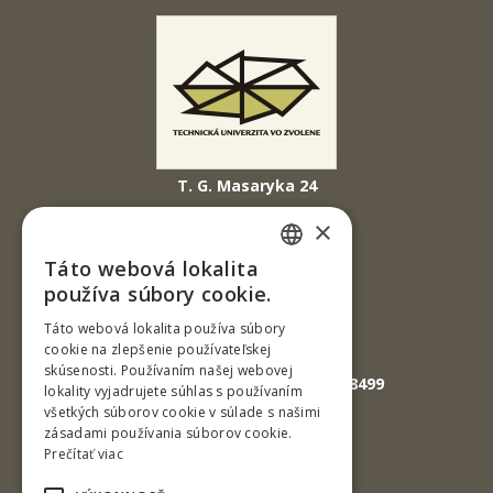
T. G. Masaryka 24
960 01 Zvolen
×
Slovenská republika
Táto webová lokalita
SLOVAK
Tel.: +421-45-520 61 11
používa súbory cookie.
Fax: +421-45-533 00 27
ENGLISH
Táto webová lokalita používa súbory
cookie na zlepšenie používateľskej
E-mail: info@tuzvo.sk
skúsenosti. Používaním našej webovej
GPS súradnice: 48.572024,19.118499
lokality vyjadrujete súhlas s používaním
všetkých súborov cookie v súlade s našimi
zásadami používania súborov cookie.
IČO: 00397440
Prečítať viac
DIČ: 2020474808