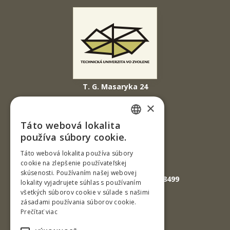
T. G. Masaryka 24
960 01 Zvolen
×
Slovenská republika
Táto webová lokalita
SLOVAK
Tel.: +421-45-520 61 11
používa súbory cookie.
Fax: +421-45-533 00 27
ENGLISH
Táto webová lokalita používa súbory
cookie na zlepšenie používateľskej
E-mail: info@tuzvo.sk
skúsenosti. Používaním našej webovej
GPS súradnice: 48.572024,19.118499
lokality vyjadrujete súhlas s používaním
všetkých súborov cookie v súlade s našimi
zásadami používania súborov cookie.
IČO: 00397440
Prečítať viac
DIČ: 2020474808