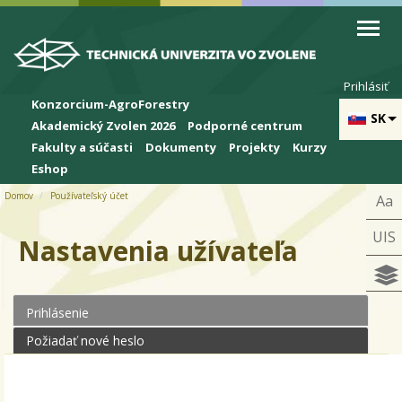
Skip to cookies
Skip to navigation
Skočiť na hlavný obsah
Prihlásiť
Konzorcium-AgroForestry
SK
Akademický Zvolen 2026
Podporné centrum
Fakulty a súčasti
Dokumenty
Projekty
Kurzy
Eshop
Domov
Používateľský účet
Aa
UIS
Nastavenia užívateľa
Prihlásenie
(aktívna karta)
Primárne karty
Požiadať nové heslo