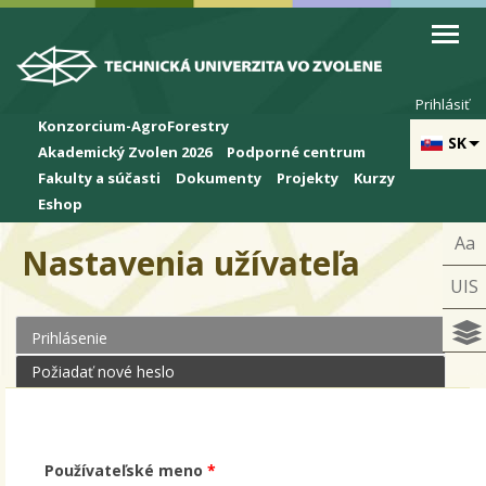
Skip to cookies
Skip to navigation
Skočiť na hlavný obsah
Prihlásiť
Konzorcium-AgroForestry
SK
Akademický Zvolen 2026
Podporné centrum
Fakulty a súčasti
Dokumenty
Projekty
Kurzy
Eshop
Aa
Nastavenia užívateľa
UIS
Prihlásenie
(aktívna karta)
Primárne karty
Požiadať nové heslo
Používateľské meno
*