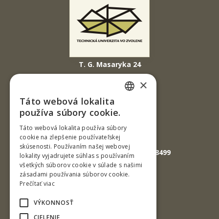
T. G. Masaryka 24
960 01 Zvolen
×
Slovenská republika
Táto webová lokalita
SLOVAK
Tel.: +421-45-520 61 11
používa súbory cookie.
Fax: +421-45-533 00 27
ENGLISH
Táto webová lokalita používa súbory
cookie na zlepšenie používateľskej
E-mail: info@tuzvo.sk
skúsenosti. Používaním našej webovej
GPS súradnice: 48.572024,19.118499
lokality vyjadrujete súhlas s používaním
všetkých súborov cookie v súlade s našimi
zásadami používania súborov cookie.
IČO: 00397440
Prečítať viac
DIČ: 2020474808
VÝKONNOSŤ
IČ DPH: SK2020474808
CIELENIE