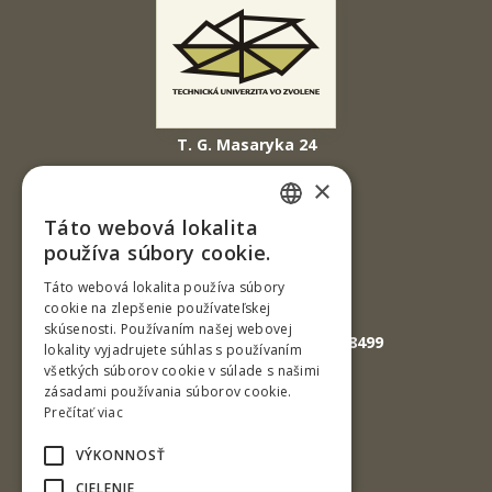
T. G. Masaryka 24
960 01 Zvolen
×
Slovenská republika
Táto webová lokalita
SLOVAK
Tel.: +421-45-520 61 11
používa súbory cookie.
Fax: +421-45-533 00 27
ENGLISH
Táto webová lokalita používa súbory
cookie na zlepšenie používateľskej
E-mail: info@tuzvo.sk
skúsenosti. Používaním našej webovej
GPS súradnice: 48.572024,19.118499
lokality vyjadrujete súhlas s používaním
všetkých súborov cookie v súlade s našimi
zásadami používania súborov cookie.
IČO: 00397440
Prečítať viac
DIČ: 2020474808
VÝKONNOSŤ
IČ DPH: SK2020474808
CIELENIE