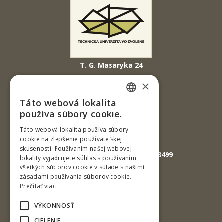
T. G. Masaryka 24
960 01 Zvolen
×
Slovenská republika
Táto webová lokalita
SLOVAK
Tel.: +421-45-520 61 11
používa súbory cookie.
Fax: +421-45-533 00 27
ENGLISH
Táto webová lokalita používa súbory
cookie na zlepšenie používateľskej
E-mail: info@tuzvo.sk
skúsenosti. Používaním našej webovej
GPS súradnice: 48.572024,19.118499
lokality vyjadrujete súhlas s používaním
všetkých súborov cookie v súlade s našimi
zásadami používania súborov cookie.
IČO: 00397440
Prečítať viac
DIČ: 2020474808
VÝKONNOSŤ
IČ DPH: SK2020474808
CIELENIE