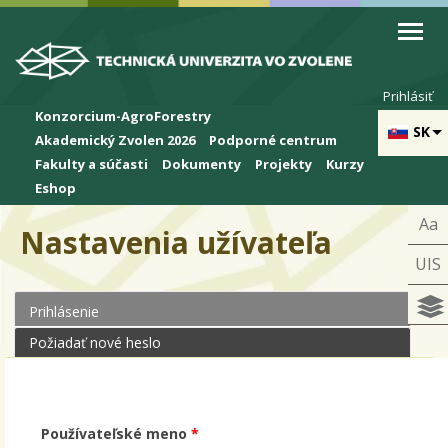
Skip to cookies
Skip to navigation
Skočiť na hlavný obsah
Prihlásiť
Konzorcium-AgroForestry
SK
Akademický Zvolen 2026
Podporné centrum
Fakulty a súčasti
Dokumenty
Projekty
Kurzy
Eshop
Aa
Nastavenia užívateľa
UIS
Prihlásenie
(aktívna karta)
Primárne karty
Požiadať nové heslo
Používateľské meno
*